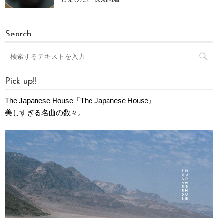
Search
Pick up!!
The Japanese House『The Japanese House』
美しすぎる名曲の数々。