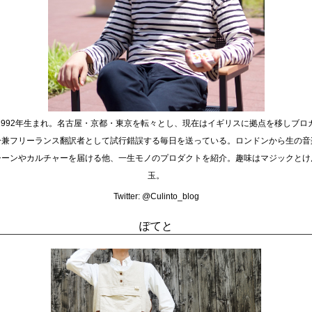
1992年生まれ。名古屋・京都・東京を転々とし、現在はイギリスに拠点を移しブロ
ー兼フリーランス翻訳者として試行錯誤する毎日を送っている。ロンドンから生の音
シーンやカルチャーを届ける他、一生モノのプロダクトを紹介。趣味はマジックとけ
玉。
Twitter:
@Culinto_blog
ぽてと