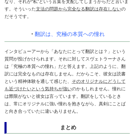
なり、それが“私”という言葉を支配してしまうからだと言いま
す。そういった
文法の問題から完全なる翻訳は存在しない
の
だそうです。
・
翻訳は、究極の本質への憧れ
インタビューアーから「あなたにとって翻訳とは？」という
質問が投げかけられます。それに対してスヴェトラーナさん
は「究極の本質への憧れ」だと答えます。上記のように、翻
訳には完全なものは存在しません。だからこそ、彼女は読書
という精神体験を通して感じた、
そのオリジナルにどうして
も近づけたいという気持ちが強い
のかもしれません。憧れに
は際限がないと彼女は言っています。翻訳をしているとき
は、常にオリジナルに強い憧れを抱きながら、真剣にことば
と向き合っていたに違いありません。
まとめ