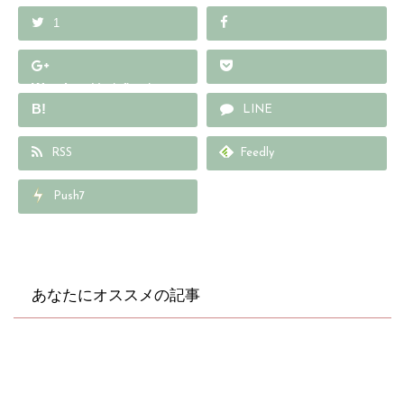
1
Warning
: Undefined array
B!
key "Google+" in
LINE
/home/wp578429/cul-
RSS
Feedly
into.com/public_html/wp
-content/plugins/sns-
Push7
count-cache/sns-count-
cache.php
on line
2897
あなたにオススメの記事