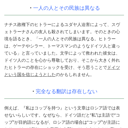
・
一人の人とその民族は異なる
ナチス政権下のヒトラーによるユダヤ人迫害によって、スヴ
ェトラーナさんの友人も殺されてしまいます。そのときの心
境を語るとき、「一人の人とその民族は異なる。ヒトラー
は、ゲーテやシラー、トーマスマンのようなドイツ人と違っ
ている」と言っていました。文学によって救われた彼女は、
ドイツ人のことを心から尊敬しており、そこから大きく外れ
たヒトラーの存在にショックを受け、そう思うことで
ドイツ
という国を信じようとした
のかもしれません。
・
完全なる翻訳は存在しない
例えば、『私はコップを持つ』という文章はロシア語では表
せないらしいです。なぜなら、ドイツ語だと“私”は主語で“コ
ップ”が目的語になるが、ロシア語の場合は“コップ”が主語に