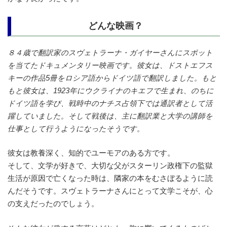
どんな映画？
８４歳で翻訳家のスヴェトラーナ・ガイヤーさんにスポット
を当てたドキュメンタリー映画です。彼女は、ドストエフス
キーの作品5冊をロシア語からドイツ語で翻訳しました。もと
もと彼女は、1923年にウクライナのキエフで生まれ、のちに
ドイツ語を学び、戦時中のナチス占領下では通訳者として活
躍していました。そして戦後は、主に翻訳業と大学の講師を
仕事として行うようになったそうです。
彼女は教養深く、知的でユーモアのある方です。
そして、文学が好きで、大切な父がスターリン政権下の監獄
生活が原因で亡くなった時は、隣家の本をむさぼるように読
んだそうです。スヴェトラーナさんにとって文学こそが、心
の支えだったのでしょう。