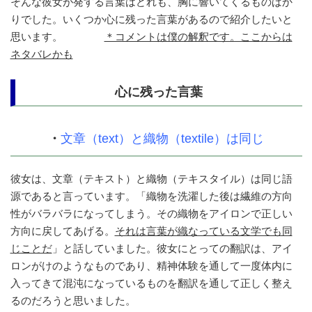
そんな彼女が発する言葉はどれも、胸に響いてくるものばか
りでした。いくつか心に残った言葉があるので紹介したいと
思います。
＊コメントは僕の解釈です。ここからは
ネタバレかも
心に残った言葉
・
文章（text）と織物（textile）は同じ
彼女は、文章（テキスト）と織物（テキスタイル）は同じ語
源であると言っています。「織物を洗濯した後は繊維の方向
性がバラバラになってしまう。その織物をアイロンで正しい
方向に戻してあげる。
それは言葉が織なっている文学でも同
じことだ
」と話していました。彼女にとっての翻訳は、アイ
ロンがけのようなものであり、精神体験を通して一度体内に
入ってきて混沌になっているものを翻訳を通して正しく整え
るのだろうと思いました。