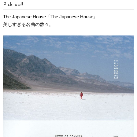
Pick up!!
The Japanese House『The Japanese House』
美しすぎる名曲の数々。