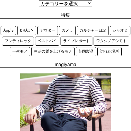
特集
Apple
BRAUN
アウター
カメラ
カルチャー日記
シャオミ
フレディレック
ベストバイ
ライブレポート
ワタシノアシモト
一生モノ
生活の質を上げるモノ
英国製品
訪れた場所
magiyama