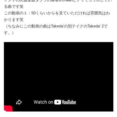
インドの民族楽器タブラの奏者u-zhaanとノリでコラボしてい
る曲です笑
この動画の１：50くらいからを見ていただければ雰囲気はわ
かります笑
（ちなみにこの動画の曲はTakeda'の別テイクのTakeda' 2で
す。）