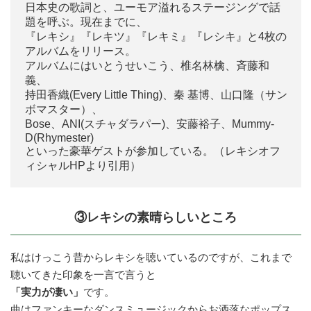
日本史の歌詞と、ユーモア溢れるステージングで話
題を呼ぶ。現在までに、
『レキシ』『レキツ』『レキミ』『レシキ』と4枚の
アルバムをリリース。
アルバムにはいとうせいこう、椎名林檎、斉藤和
義、
持田香織(Every Little Thing)、秦 基博、山口隆（サン
ボマスター）、
Bose、ANI(スチャダラパー)、安藤裕子、Mummy-
D(Rhymester)
といった豪華ゲストが参加している。（レキシオフ
ィシャルHPより引用）
③レキシの素晴らしいところ
私はけっこう昔からレキシを聴いているのですが、これまで
聴いてきた印象を一言で言うと
「実力が凄い」
です。
曲はファンキーなダンスミュージックからお洒落なポップス