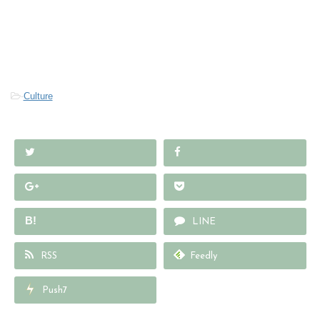
-
Culture
B!
LINE
RSS
Feedly
Push7