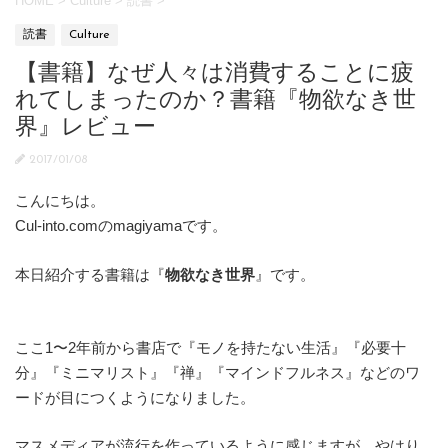
HOME
>
Culture
>
読書
>
読書
Culture
【書籍】なぜ人々は消費することに疲
れてしまったのか？書籍『物欲なき世
界』レビュー
2017/01/08
こんにちは。
Cul-into.comのmagiyamaです。
本日紹介する書籍は『
物欲なき世界
』です。
ここ1〜2年前から書店で『モノを持たない生活』『必要十
分』『ミニマリスト』『禅』『マインドフルネス』などのワ
ードが目につくようになりました。
マスメディアが流行を作っているように感じますが、やはり