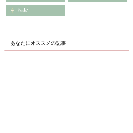
-content/plugins/sns-
Push7
count-cache/sns-count-
cache.php
on line
2897
あなたにオススメの記事