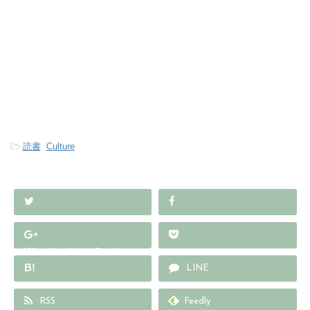
-
読書
,
Culture
Warning
: Undefined array
B!
key "Google+" in
LINE
/home/wp578429/cul-
RSS
Feedly
into.com/public_html/wp