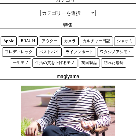
特集
Apple
BRAUN
アウター
カメラ
カルチャー日記
シャオミ
フレディレック
ベストバイ
ライブレポート
ワタシノアシモト
一生モノ
生活の質を上げるモノ
英国製品
訪れた場所
magiyama