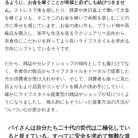
るように、お金を稼ぐことが幸福と必ずしも結びつきませ
ん。
ストレスで体を崩したり、残業や休日返上で働いて大金
を稼ぐよりも、そこそこのお金を稼いで余暇を楽しむことの
方に幸せを感じています。お金の使い方も、ブランド物や高
級品を購入し、派手な生活を送るラクジュアリー志向から、
衣食住にこだわりを持ってより良いライフスタイルを求める
方向にシフトしているそうです。
だから、雑誌やセレクトショップの傾向としても服だけでな
く、衣食住の観点からライフスタイルをトータルで提案した
方が消費者が受け入れやすい。そして、消費者も徐々に見た
目よりもより品質やコンセプトを購入の決め手にしていく。
確かにライフスタイル提案型の雑誌やショップが目につくよ
うになりましたし、個人的にもそういった提案方法の方法が
ついつい心が惹かれます。
バイさんは自分たち二十代の世代は二極化してい
ると捉えている。すべてに安全を求めて無難な道