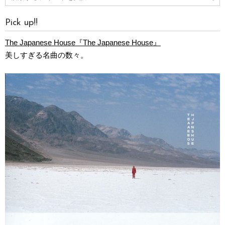
Pick up!!
The Japanese House『The Japanese House』
美しすぎる名曲の数々。