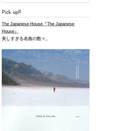
Pick up!!
The Japanese House『The Japanese
House』
美しすぎる名曲の数々。