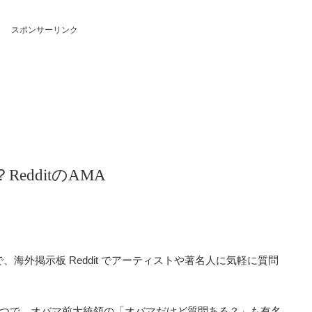
スポンサーリンク
？RedditのAMA
の略で、海外掲示板 Reddit でアーティストや著名人に気軽に質問
。
つで、オバマ前大統領の「オバマだけど質問ある？」も有名