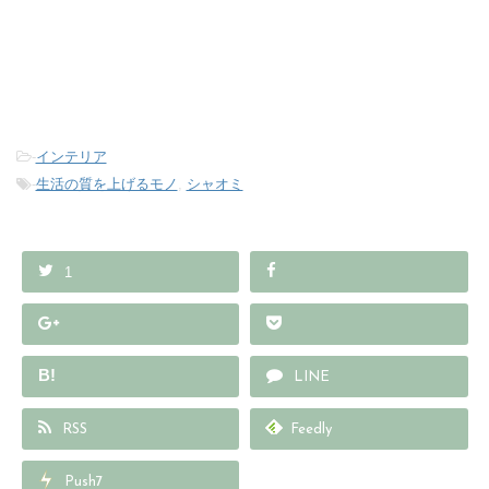
-
インテリア
-
生活の質を上げるモノ
,
シャオミ
1
B!
LINE
RSS
Feedly
Push7