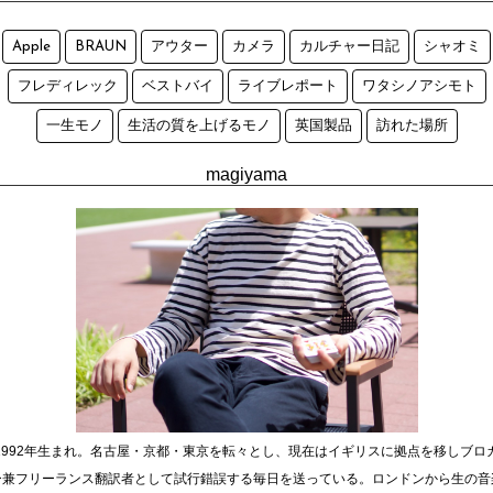
Apple
BRAUN
アウター
カメラ
カルチャー日記
シャオミ
フレディレック
ベストバイ
ライブレポート
ワタシノアシモト
一生モノ
生活の質を上げるモノ
英国製品
訪れた場所
magiyama
1992年生まれ。名古屋・京都・東京を転々とし、現在はイギリスに拠点を移しブロ
ー兼フリーランス翻訳者として試行錯誤する毎日を送っている。ロンドンから生の音