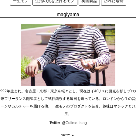
一生モノ
生活の質を上げるモノ
英国製品
訪れた場所
magiyama
1992年生まれ。名古屋・京都・東京を転々とし、現在はイギリスに拠点を移しブロ
ー兼フリーランス翻訳者として試行錯誤する毎日を送っている。ロンドンから生の音
シーンやカルチャーを届ける他、一生モノのプロダクトを紹介。趣味はマジックとけ
玉。
Twitter:
@Culinto_blog
ぽてと