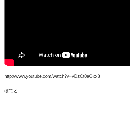
http://www.youtube.com/watch?v=vDzCt0aGxx8
ぽてと