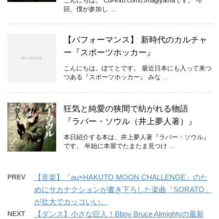
こんにちは。 Cul-into.comのmagiyamaです。 今
回、僕が参加し ...
【パフォーマンス】 新時代のカルチャ
ー『スポーツホッカー』
こんにちは。ぽてとです。 最近日本にも入って来つ
つある『スポーツホッカー』 みな ...
狂気と純愛の狭間で紡がれる物語
『ラバー・ソウル（井上夢人著）』
本日紹介する本は、井上夢人著『ラバー・ソウル』
です。 年始に本屋でたまたま見つけ ...
PREV
【音楽】「au×HAKUTO MOON CHALLENGE」のた
めにサカナクションが書き下ろした楽曲「SORATO」
が壮大でカッコいい。
NEXT
【ダンス】小さな巨人！Bboy Bruce Almightyの最新