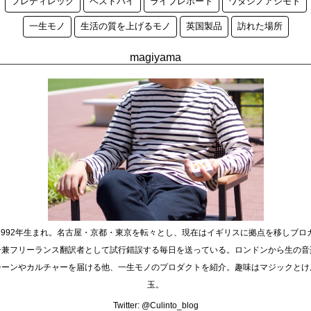
フレディレック
ベストバイ
ライブレポート
ワタシノアシモト
一生モノ
生活の質を上げるモノ
英国製品
訪れた場所
magiyama
1992年生まれ。名古屋・京都・東京を転々とし、現在はイギリスに拠点を移しブロ
ー兼フリーランス翻訳者として試行錯誤する毎日を送っている。ロンドンから生の音
シーンやカルチャーを届ける他、一生モノのプロダクトを紹介。趣味はマジックとけ
玉。
Twitter:
@Culinto_blog