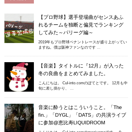
【プロ野球】選手登場曲がセンスあふ
れるチームを独断と偏見でランキング
してみた～パリーグ編～
2019年もプロ野球ペナントレースが盛り上がってい
ますね。僕は阪神ファンなのです ...
【音楽】タイトルに『12月』が入った
冬の良曲をまとめてみました。
こんにちは。 Cul-into.comのぽてとです。 12月も中
旬に差し掛かり、 ...
音楽に酔うとはこういうこと。「The
fin.」「DYGL」「DATS」の共演ライブ
に参加@恵比寿LIQUIDROOM