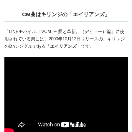
CM曲はキリンジの
「エイリアンズ」
「LINEモバイル: TVCM 〜 愛と革新。（デビュー）篇」に使
用されている楽曲は、2000年10月12日リリースの、キリンジ
の6thシングルである「
エイリアンズ
」です。