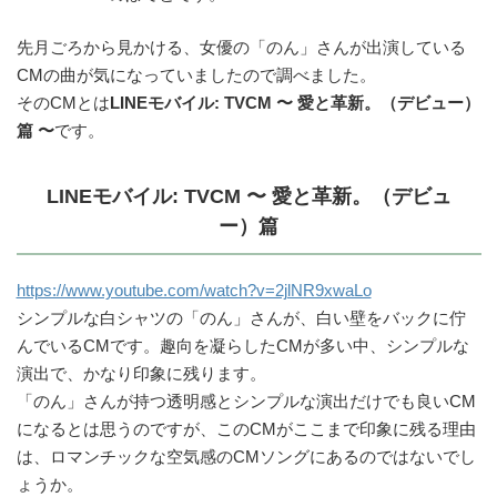
先月ごろから見かける、女優の「のん」さんが出演している
CMの曲が気になっていましたので調べました。
そのCMとは
LINEモバイル: TVCM 〜 愛と革新。（デビュー）
篇 〜
です。
LINEモバイル: TVCM 〜 愛と革新。（デビュ
ー）篇
https://www.youtube.com/watch?v=2jlNR9xwaLo
シンプルな白シャツの「のん」さんが、白い壁をバックに佇
んでいるCMです。趣向を凝らしたCMが多い中、シンプルな
演出で、かなり印象に残ります。
「のん」さんが持つ透明感とシンプルな演出だけでも良いCM
になるとは思うのですが、このCMがここまで印象に残る理由
は、ロマンチックな空気感のCMソングにあるのではないでし
ょうか。