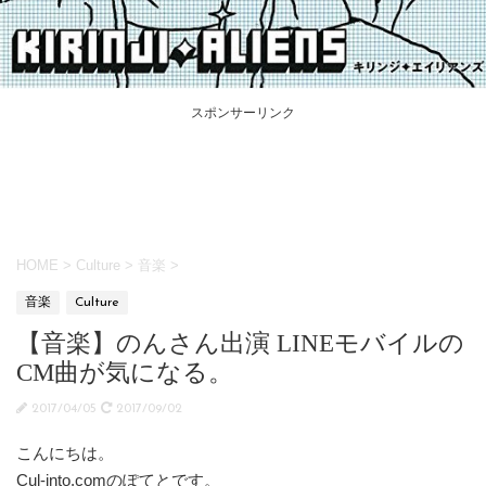
スポンサーリンク
HOME
>
Culture
>
音楽
>
音楽
Culture
【音楽】のんさん出演 LINEモバイルの
CM曲が気になる。
2017/04/05
2017/09/02
こんにちは。
Cul-into.comのぽてとです。