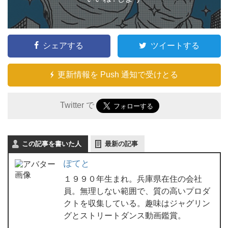
シェアする
ツイートする
更新情報を Push 通知で受けとる
Twitter で
この記事を書いた人
最新の記事
ぽてと
１９９０年生まれ。兵庫県在住の会社
員。無理しない範囲で、質の高いプロダ
クトを収集している。趣味はジャグリン
グとストリートダンス動画鑑賞。