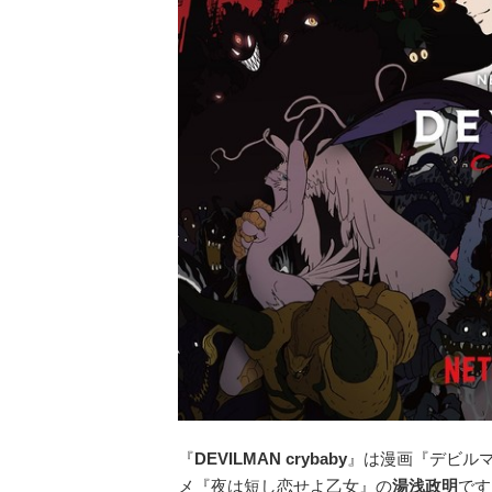
『
DEVILMAN crybaby
』は漫画『デビルマ
メ『夜は短し恋せよ乙女』の
湯浅政明
です