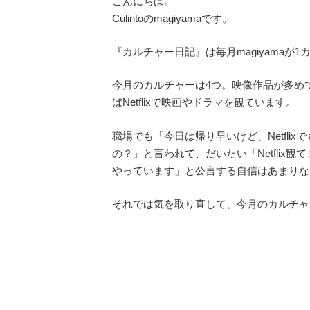
こんにちは。
Culintoのmagiyamaです。
『カルチャー日記』は毎月magiyama
今月のカルチャーは4つ。映像作品が多めです
ばNetflixで映画やドラマを観ています。
職場でも「今日は帰り早いけど、Netfl
の？」と言われて、だいたい「Netfli
やっています」と公言する自信はあまりな
それでは気を取り直して、今月のカルチャ