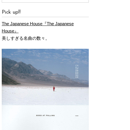
Pick up!!
The Japanese House『The Japanese
House』
美しすぎる名曲の数々。