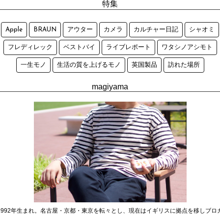
特集
Apple
BRAUN
アウター
カメラ
カルチャー日記
シャオミ
フレディレック
ベストバイ
ライブレポート
ワタシノアシモト
一生モノ
生活の質を上げるモノ
英国製品
訪れた場所
magiyama
1992年生まれ。名古屋・京都・東京を転々とし、現在はイギリスに拠点を移しブロ