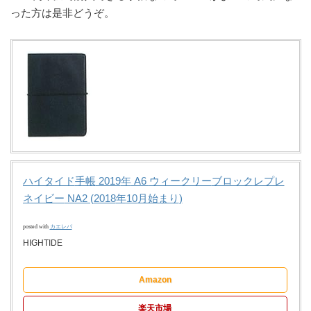
った方は是非どうぞ。
ハイタイド
手帳
2019
年
A6
ウィークリー
ブロック
レプレ
ネイビー
NA2 (2018
年
10
月始まり
)
posted with
カエレバ
HIGHTIDE
Amazon
楽天市場