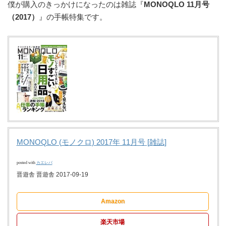
僕が購入のきっかけになったのは雑誌『
MONOQLO 11月号
（2017）
』の手帳特集です。
MONOQLO (
モノクロ
) 2017
年
11
月号
[
雑誌
]
posted with
カエレバ
晋遊舎 晋遊舎 2017-09-19
Amazon
楽天市場