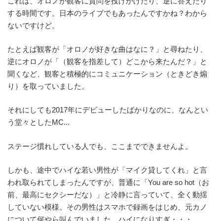
これは、オロノが観客に質問を投げかけたり、逆に答えたり
する時間です。日本のライブでもあったんですかね？わから
ないですけど。
たとえば観客が「オロノが好きな曲はなに？」と尋ねたり、
逆にオロノが「（観客を指差して）どこから来たんだ？」と
聞くなど、観客と積極的にコミュニケーション（ときどき煽
り）を取っていました。
それにしても2017年にデビューしたばかりなのに、なんとい
う堂々としたMC...
ステージ慣れしている人でも、ここまでできませんよ。
しかも、途中でハイな若い男性が「マイク貸してくれ」と言
われ取られてしまったんですが、普通に「You are so hot（お
前、最高にセクシーだな）」と冷静に言っていて、全く動揺
していない模様。その男性はスマホで録画をはじめ、元カノ
について何やら叫んでいました。ハイになりすぎ・・・