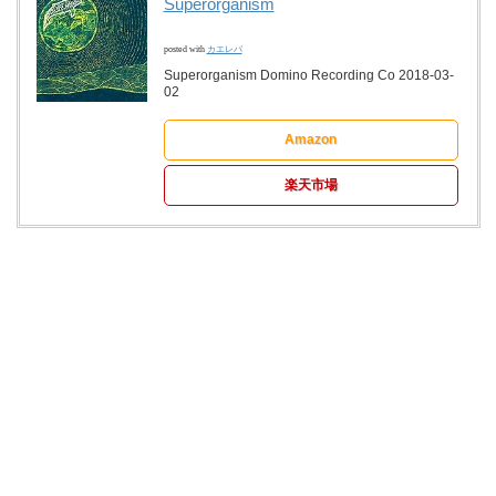
Superorganism
posted with
カエレバ
Superorganism Domino Recording Co 2018-03-
02
Amazon
楽天市場