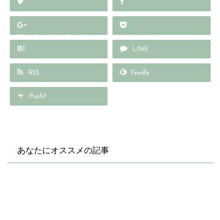
Warning
: Undefined array
B!
key "Google+" in
LINE
/home/wp578429/cul-
RSS
Feedly
into.com/public_html/wp
-content/plugins/sns-
Push7
count-cache/sns-count-
cache.php
on line
2897
あなたにオススメの記事