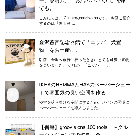
ー』を購入。「お店のいい匂い」を家
でも。
こんにちは。 Culintoのmagiyamaです。 今回ご紹介
するのは『無印良 ...
金沢蓄音記念器館で「ニッパー犬置
物」をお土産に。
以前、金沢へ旅行に行ったときにとても可愛い置物
を買いました。 それが、「ニッパー ...
IKEAのHEMMAとHAYのペーパーシェー
ドで雰囲気の良い空間を作る
寝室を落ち着ける空間にするため、メインの照明に
ペーパーシェードを導入しました。 ...
【書籍】groovisions 100 tools ～グル