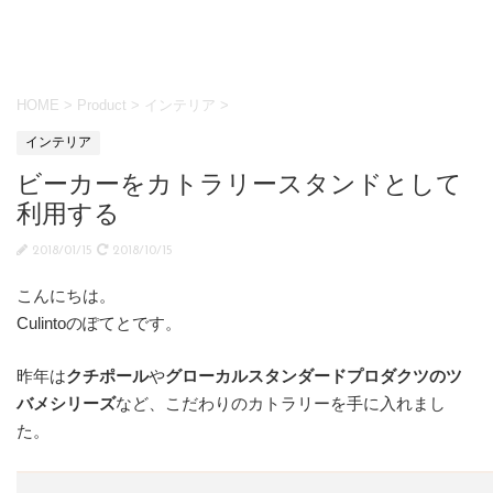
HOME
>
Product
>
インテリア
>
インテリア
ビーカーをカトラリースタンドとして
利用する
2018/01/15
2018/10/15
こんにちは。
Culintoのぽてとです。
昨年は
クチポール
や
グローカルスタンダードプロダクツのツ
バメシリーズ
など、こだわりのカトラリーを手に入れまし
た。