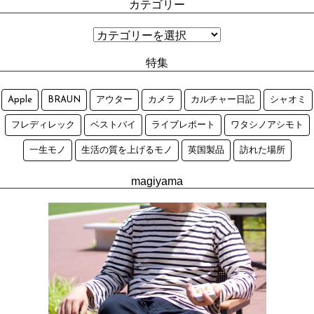
カテゴリー
特集
Apple
BRAUN
アウター
カメラ
カルチャー日記
シャオミ
フレディレック
ベストバイ
ライブレポート
ワタシノアシモト
一生モノ
生活の質を上げるモノ
英国製品
訪れた場所
magiyama