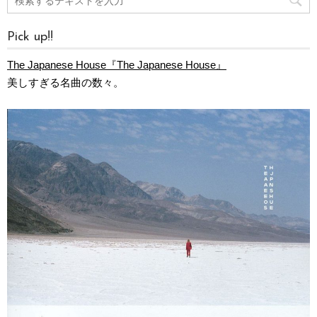
Pick up!!
The Japanese House『The Japanese House』
美しすぎる名曲の数々。