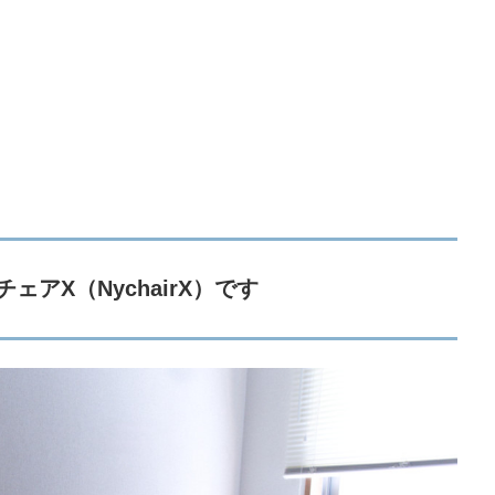
ェアX（NychairX）
です