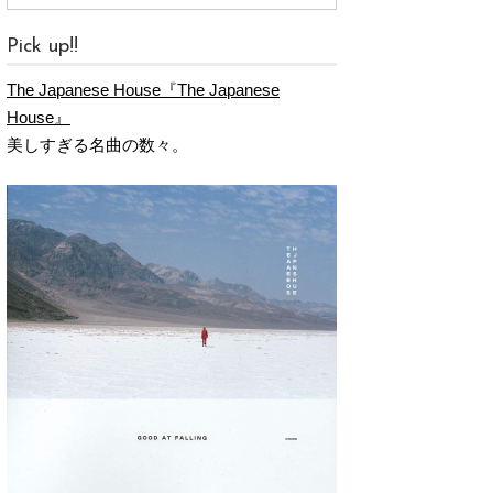
Pick up!!
The Japanese House『The Japanese
House』
美しすぎる名曲の数々。