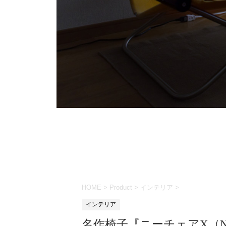
HOME
>
Product
>
インテリア
>
インテリア
名作椅子『ニーチェアX（Ny