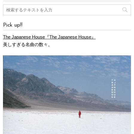
Pick up!!
The Japanese House『The Japanese House』
美しすぎる名曲の数々。