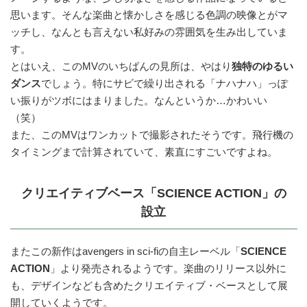
思います。そんな楽曲と懐かしさを感じる色調の映像とがマ
ッチし、なんとも言えない私好みの雰囲気を生み出していま
す。
とはいえ、このMVのいちばんの見所は、やはり
独特のゆるい
ダンス
でしょう。特にサビで繰り出される「ナハナハ」っぽ
い振りがツボにはまりました。なんというか…かわいい
（笑）
また、このMVはワンカットで撮影されたそうです。飛行機の
タイミングまで計算されていて、素直にすごいですよね。
クリエイティブベース「SCIENCE ACTION」の
設立
またこの新作はavengers in sci-fiの自主レーベル「
SCIENCE
ACTION
」より発売されるようです。楽曲のリリース以外に
も、デザインなども含めたクリエイティブ・ベースとして展
開していくようです。