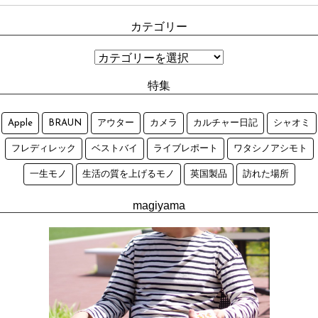
カテゴリー
特集
Apple
BRAUN
アウター
カメラ
カルチャー日記
シャオミ
フレディレック
ベストバイ
ライブレポート
ワタシノアシモト
一生モノ
生活の質を上げるモノ
英国製品
訪れた場所
magiyama