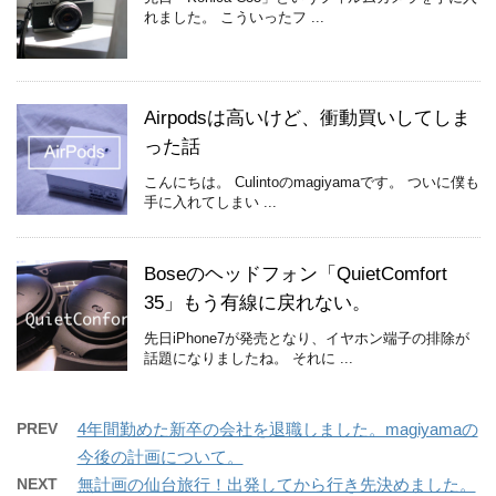
れました。 こういったフ ...
Airpodsは高いけど、衝動買いしてしま
った話
こんにちは。 Culintoのmagiyamaです。 ついに僕も
手に入れてしまい ...
Boseのヘッドフォン「QuietComfort
35」もう有線に戻れない。
先日iPhone7が発売となり、イヤホン端子の排除が
話題になりましたね。 それに ...
PREV
4年間勤めた新卒の会社を退職しました。magiyamaの
今後の計画について。
NEXT
無計画の仙台旅行！出発してから行き先決めました。