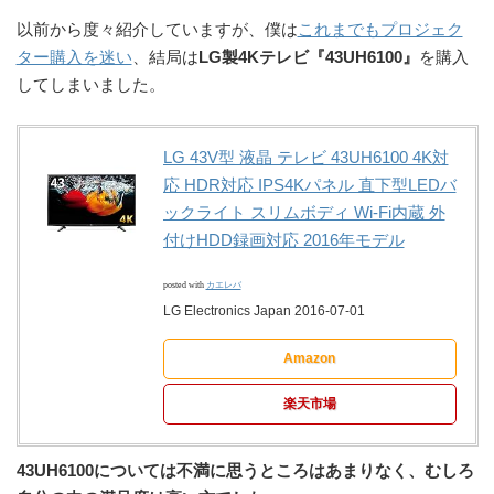
以前から度々紹介していますが、僕は
これまでもプロジェク
ター購入を迷い
、結局は
LG製4Kテレビ『43UH6100』
を購入
してしまいました。
LG 43V型 液晶 テレビ 43UH6100 4K対
応 HDR対応 IPS4Kパネル 直下型LEDバ
ックライト スリムボディ Wi-Fi内蔵 外
付けHDD録画対応 2016年モデル
posted with
カエレバ
LG Electronics Japan 2016-07-01
Amazon
楽天市場
43UH6100については不満に思うところはあまりなく、むしろ