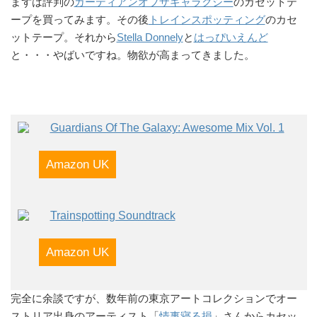
まずは評判の
ガーディアンオブザギャラクシー
のカセットテ
ープを買ってみます。その後
トレインスポッティング
のカセ
ットテープ。それから
Stella Donnely
と
はっぴいえんど
と・・・やばいですね。物欲が高まってきました。
Guardians Of The Galaxy: Awesome Mix Vol. 1
Amazon UK
Trainspotting Soundtrack
Amazon UK
完全に余談ですが、数年前の東京アートコレクションでオー
ストリア出身のアーティスト「
情事寝る損
」さんからカセッ