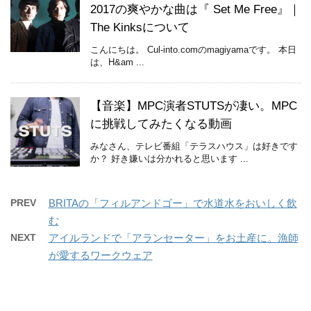
2017の爽やかな曲は『 Set Me Free』｜
The Kinksについて
こんにちは。 Cul-into.comのmagiyamaです。 本日
は、H&am ...
【音楽】MPC演者STUTSが凄い。MPC
に挑戦してみたくなる動画
みなさん、テレビ番組「テラスハウス」は好きです
か？ 好き嫌いは分かれると思います ...
PREV
BRITAの「フィルアンドゴー」で水道水をおいしく飲
む
NEXT
アイルランドで「アランセーター」をお土産に。漁師
が愛するワークウェア