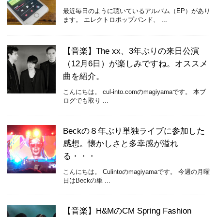
最近毎日のように聴いているアルバム（EP）があり
ます。 エレクトロポップバンド、 ...
【音楽】The xx、3年ぶりの来日公演
（12月6日）が楽しみですね。オススメ
曲を紹介。
こんにちは。 cul-into.comのmagiyamaです。 本ブ
ログでも取り ...
Beckの８年ぶり単独ライブに参加した
感想。懐かしさと多幸感が溢れ
る・・・
こんにちは。 Culintoのmagiyamaです。 今週の月曜
日はBeckの単 ...
【音楽】H&MのCM Spring Fashion