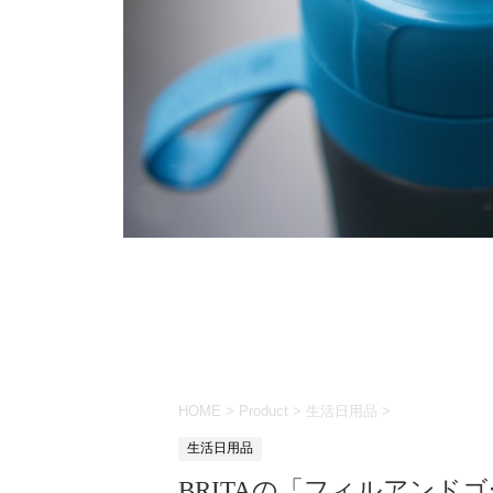
HOME
>
Product
>
生活日用品
>
生活日用品
BRITAの「フィルアンド