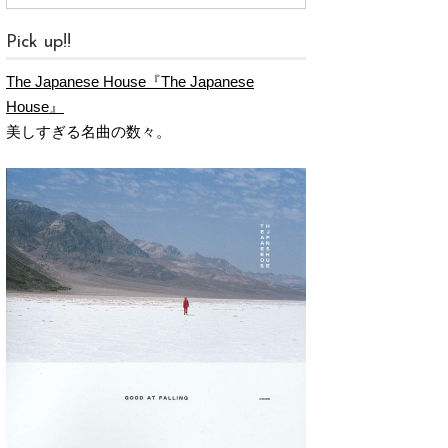
Pick up!!
The Japanese House『The Japanese
House』
美しすぎる名曲の数々。