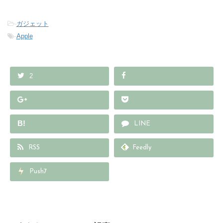
-
ガジェット
-
Apple
2
B!
LINE
RSS
Feedly
Push7