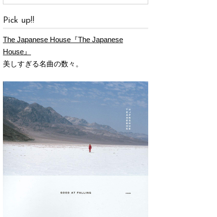
Pick up!!
The Japanese House『The Japanese
House』
美しすぎる名曲の数々。