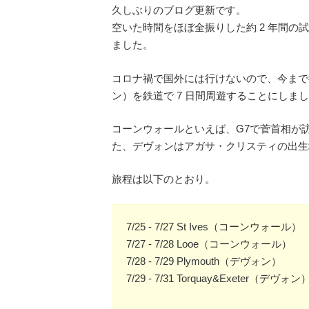
久しぶりのブログ更新です。
空いた時間をほぼ全振りした約 2 年間
ました。
コロナ禍で国外には行けないので、今まで
ン）を鉄道で 7 日間周遊することにしま
コーンウォールといえば、G7で菅首相が
た、デヴォンはアガサ・クリスティの出生
旅程は以下のとおり。
7/25 - 7/27 St Ives（コーンウォール）
7/27 - 7/28 Looe（コーンウォール）
7/28 - 7/29 Plymouth（デヴォン）
7/29 - 7/31 Torquay&Exeter（デヴォン