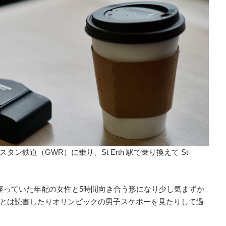
鉄道（GWR）に乗り、St Erth 駅で乗り換えて St
座っていた年配の女性と5時間向き合う形になり少し気まずか
とは読書したりオリンピックの男子スケボーを見たりして過