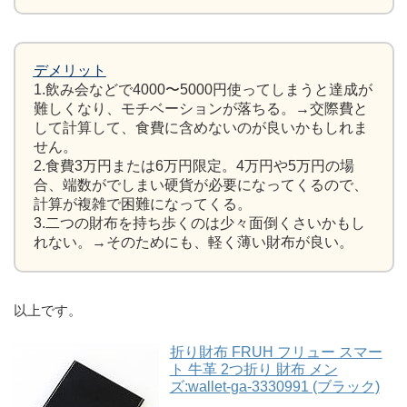
デメリット
1.飲み会などで4000〜5000円使ってしまうと達成が
難しくなり、モチベーションが落ちる。→交際費と
して計算して、食費に含めないのが良いかもしれま
せん。
2.食費3万円または6万円限定。4万円や5万円の場
合、端数がでしまい硬貨が必要になってくるので、
計算が複雑で困難になってくる。
3.二つの財布を持ち歩くのは少々面倒くさいかもし
れない。→そのためにも、軽く薄い財布が良い。
以上です。
折り財布 FRUH フリュー スマー
ト 牛革 2つ折り 財布 メン
ズ:wallet-ga-3330991 (ブラック)