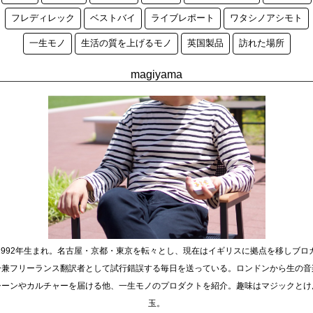
フレディレック
ベストバイ
ライブレポート
ワタシノアシモト
一生モノ
生活の質を上げるモノ
英国製品
訪れた場所
magiyama
1992年生まれ。名古屋・京都・東京を転々とし、現在はイギリスに拠点を移しブロ
ー兼フリーランス翻訳者として試行錯誤する毎日を送っている。ロンドンから生の音
シーンやカルチャーを届ける他、一生モノのプロダクトを紹介。趣味はマジックとけ
玉。