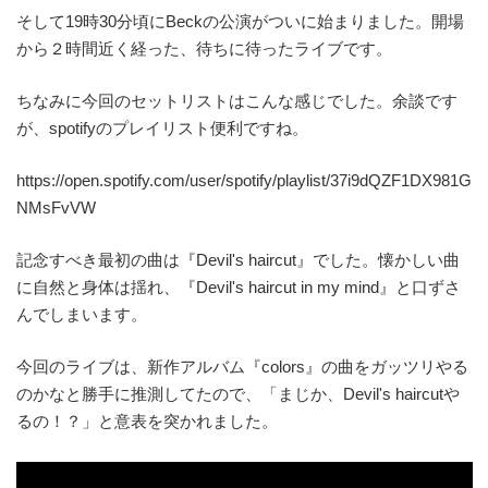
そして19時30分頃にBeckの公演がついに始まりました。開場
から２時間近く経った、待ちに待ったライブです。
ちなみに今回のセットリストはこんな感じでした。余談です
が、spotifyのプレイリスト便利ですね。
https://open.spotify.com/user/spotify/playlist/37i9dQZF1DX981G
NMsFvVW
記念すべき最初の曲は『Devil's haircut』でした。懐かしい曲
に自然と身体は揺れ、『Devil's haircut in my mind』と口ずさ
んでしまいます。
今回のライブは、新作アルバム『colors』の曲をガッツリやる
のかなと勝手に推測してたので、「まじか、Devil's haircutや
るの！？」と意表を突かれました。