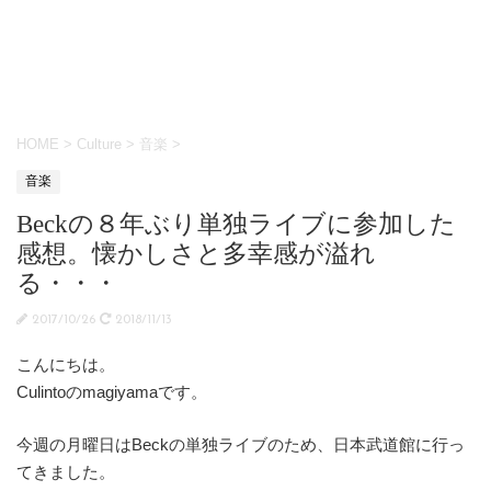
HOME
>
Culture
>
音楽
>
音楽
Beckの８年ぶり単独ライブに参加した
感想。懐かしさと多幸感が溢れ
る・・・
2017/10/26
2018/11/13
こんにちは。
Culintoのmagiyamaです。
今週の月曜日はBeckの単独ライブのため、日本武道館に行っ
てきました。