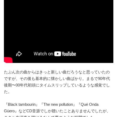
たぶん次の曲からはきっと新しい曲だろうなと思っていたの
ですが、その後も基本的に懐かしい曲ばかり。まるで90年代
後期〜00年代初頭にタイムスリップしているような感覚でし
た。
『Black tambourin』『The new pollution』『Qué Onda
Güero』などCD音源でしか聴いたことありませんでしたが、