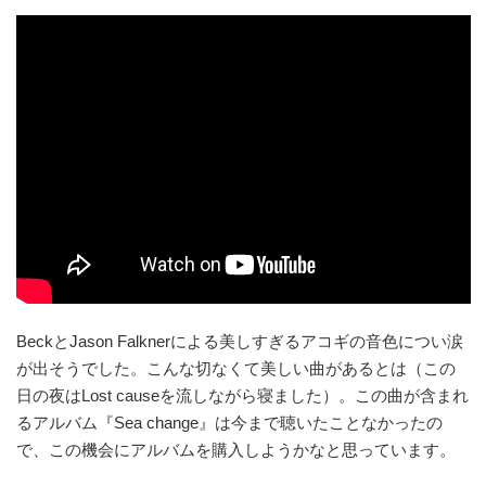
BeckとJason Falknerによる美しすぎるアコギの音色につい涙
が出そうでした。こんな切なくて美しい曲があるとは（この
日の夜はLost causeを流しながら寝ました）。この曲が含まれ
るアルバム『Sea change』は今まで聴いたことなかったの
で、この機会にアルバムを購入しようかなと思っています。