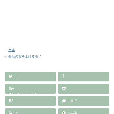
-
音楽
-
生活の質を上げるモノ
1
Warning
: Undefined array
B!
key "Google+" in
LINE
/home/wp578429/cul-
RSS
Feedly
into.com/public_html/wp