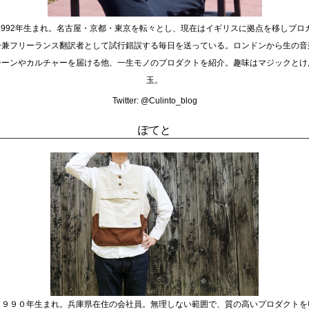
1992年生まれ。名古屋・京都・東京を転々とし、現在はイギリスに拠点を移しブロ
ー兼フリーランス翻訳者として試行錯誤する毎日を送っている。ロンドンから生の音
シーンやカルチャーを届ける他、一生モノのプロダクトを紹介。趣味はマジックとけ
玉。
Twitter:
@Culinto_blog
ぽてと
１９９０年生まれ。兵庫県在住の会社員。無理しない範囲で、質の高いプロダクトを