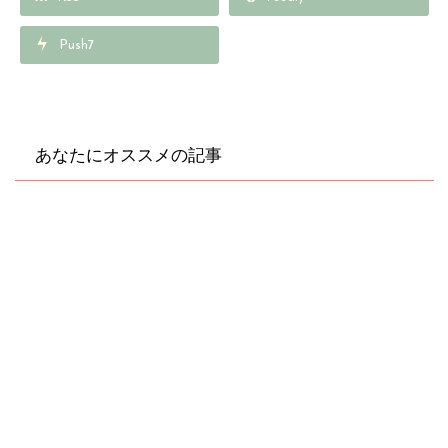
-content/plugins/sns-
Push7
count-cache/sns-count-
cache.php
on line
2897
あなたにオススメの記事