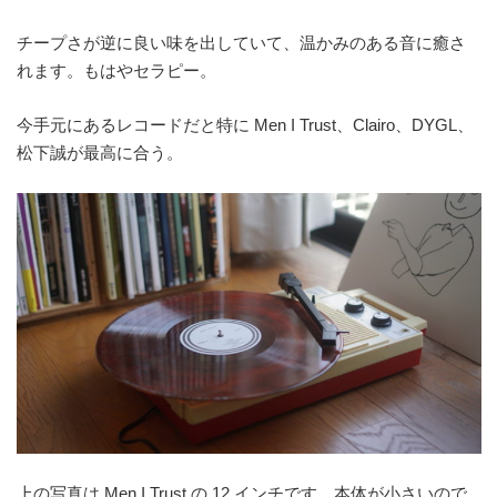
チープさが逆に良い味を出していて、温かみのある音に癒さ
れます。もはやセラピー。
今手元にあるレコードだと特に Men I Trust、Clairo、DYGL、
松下誠が最高に合う。
上の写真は Men I Trust の 12 インチです。本体が小さいので