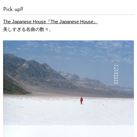
Pick up!!
The Japanese House『The Japanese House』
美しすぎる名曲の数々。