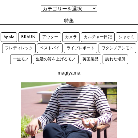
特集
Apple
BRAUN
アウター
カメラ
カルチャー日記
シャオミ
フレディレック
ベストバイ
ライブレポート
ワタシノアシモト
一生モノ
生活の質を上げるモノ
英国製品
訪れた場所
magiyama