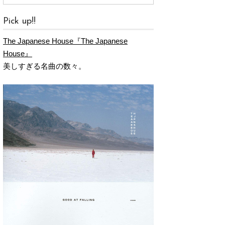
Pick up!!
The Japanese House『The Japanese
House』
美しすぎる名曲の数々。