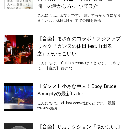
間」の活かし方-』小澤良介
こんにちは。ぽてとです。 最近すっかり春になり
ましたね。休日は外に出て公園を散歩 ...
【音楽】まさかのコラボ！フジファブ
リック『カンヌの休日 feat.山田孝
之』がかっこいい
こんにちは。 Cul-into.comのぽてとです。 これま
で、【音楽】 好きな ...
【ダンス】小さな巨人！Bboy Bruce
Almightyの最新trailer
こんにちは。 cil-into.comのぽてとです。 最新
trailerを紹介 ...
【音楽】サカナクション『懐かしい月