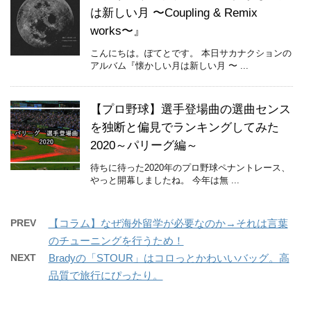
は新しい月 〜Coupling & Remix
works〜』
こんにちは。ぽてとです。 本日サカナクションの
アルバム『懐かしい月は新しい月 〜 ...
【プロ野球】選手登場曲の選曲センス
を独断と偏見でランキングしてみた
2020～パリーグ編～
待ちに待った2020年のプロ野球ペナントレース、
やっと開幕しましたね。 今年は無 ...
PREV
【コラム】なぜ海外留学が必要なのか→それは言葉
のチューニングを行うため！
NEXT
Bradyの「STOUR」はコロっとかわいいバッグ。高
品質で旅行にぴったり。