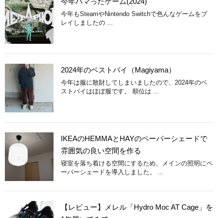
今年ハマったゲーム(2024)
今年もSteamやNintendo Switchで色んなゲームをプ
レイしましたの ...
2024年のベストバイ（Magiyama）
今年は服に散財してしまいましたので、2024年のベ
ストバイはほぼ服です。 順位は ...
IKEAのHEMMAとHAYのペーパーシェードで
雰囲気の良い空間を作る
寝室を落ち着ける空間にするため、メインの照明にペ
ーパーシェードを導入しました。 ...
【レビュー】メレル「Hydro Moc AT Cage」を