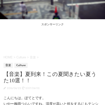
スポンサーリンク
HOME
>
Culture
>
音楽
>
音楽
Culture
【音楽】夏到来！この夏聞きたい夏う
た10選！！
2016/06/22
2017/09/02
こんにちは。ぽてとです。
いやー梅雨つらいですね。湿度が高いと何をするにもテンシ