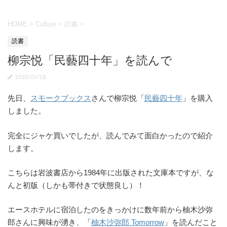
HOME
>
Culture
>
読書
>
読書
柳宗悦「民藝四十年」を読んで
2023/01/28
先日、
スモークブックス
さんで柳宗悦「
民藝四十年
」を購入
しました。
完全にジャケ買いでしたが、読んでみて面白かったので紹介
します。
こちらは岩波書店から1984年に出版された文庫本ですが、な
んと初版（しかも帯付きで状態良し）！
エースホテルに宿泊したのをきっかけに数年前から柚木沙弥
郎さんに興味が湧き、「
柚木沙弥郎 Tomorrow
」を読んだこと