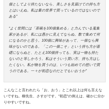
個としてより持たないなら、美しさを見届けての持ち方
とはいえぬ。私は量の世界で買っているのではないので
ある”
“よく世間には「茶碗を100個集める」と力んでいる蒐集
家があるが、私には愚かに見えてならぬ。数で集めて何
になるのかと思う。100個に興味があって、一個なら興
味がないのである。「この一個こそ」という持ち方が基
礎にならぬと、たとえ100個持っても、実は一物も持た
ないのと等しかろう。私はそういう買い方、持ち方はし
たくない。私が物を買うのは、いつも始めての想いで買
うのである。一々が初恋なのだとでもいおうか”
こんなこと言われたら「お、おう」とこれ以上は何も言えな
いですね。柳先生、さすがです。“初恋“の例えは、確かに分か
りやすいですね。