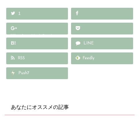
1
Warning
: Undefined array
B!
key "Google+" in
LINE
/home/wp578429/cul-
RSS
Feedly
into.com/public_html/wp
-content/plugins/sns-
Push7
count-cache/sns-count-
cache.php
on line
2897
あなたにオススメの記事